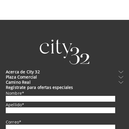
Acerca de City 32
Plaza Comercial
Oficinas
Camino Real
Camino Real
City 32
Regístrate para ofertas especiales
Galería
Directorio
Habitaciones
Nombre
*
Servicios
Restaurantes
Contacto
Apellido
*
Correo
*