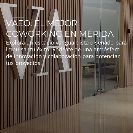
VAEO: EL MEJOR
COWORKING EN MÉRIDA
Explora un espacio vanguardista diseñado para
impulsar tu éxito. Rodéate de una atmósfera
de innovación y colaboración para potenciar
tus proyectos.